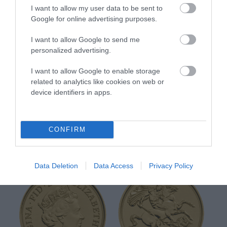
I want to allow my user data to be sent to
Google for online advertising purposes.
I want to allow Google to send me
personalized advertising.
I want to allow Google to enable storage
related to analytics like cookies on web or
device identifiers in apps.
Στη συνέχεια το πέμπτο πορτραίτο της Βασίλισσας
εκδόθηκε το 2015
CONFIRM
Data Deletion
Data Access
Privacy Policy