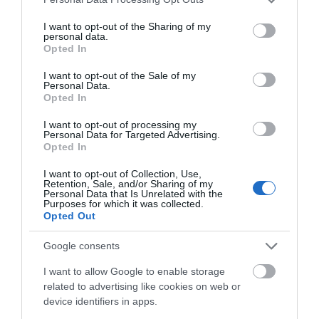
services and may gather and store information including but
not limited to your visit or usage behaviour. You may click to
I want to opt-out of the Sharing of my
personal data.
grant or deny consent to Google and its third-party tags to
Opted In
use your data for below specified purposes in below Google
consent section.
I want to opt-out of the Sale of my
Personal Data.
Opted In
I want to opt-out of processing my
Personal Data for Targeted Advertising.
Opted In
I want to opt-out of Collection, Use,
Retention, Sale, and/or Sharing of my
Personal Data that Is Unrelated with the
Purposes for which it was collected.
Opted Out
Τη χρονιά 1998 εκδόθηκε το τέταρτο πορτραίτο της
βασίλισσας Ελισάβετ.
Google consents
I want to allow Google to enable storage
related to advertising like cookies on web or
device identifiers in apps.