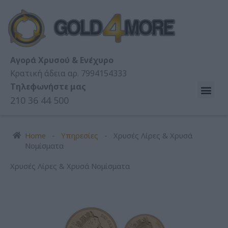
Skip
to
content
Αγορά Χρυσού & Ενέχυρο
Κρατική άδεια αρ. 7994154333
Τηλεφωνήστε μας
210 36 44 500
Home
-
Υπηρεσίες
-
Χρυσές Λίρες & Χρυσά
Νομίσματα
Χρυσές Λίρες & Χρυσά Νομίσματα