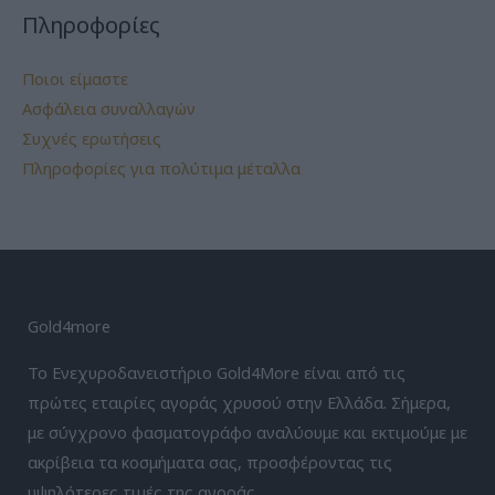
Πληροφορίες
Ποιοι είμαστε
Ασφάλεια συναλλαγών
Συχνές ερωτήσεις
Πληροφορίες για πολύτιμα μέταλλα
Gold4more
Το Ενεχυροδανειστήριο Gold4More είναι από τις
πρώτες εταιρίες αγοράς χρυσού στην Ελλάδα. Σήμερα,
με σύγχρονο φασματογράφο αναλύουμε και εκτιμούμε με
ακρίβεια τα κοσμήματα σας, προσφέροντας τις
υψηλότερες τιμές της αγοράς.