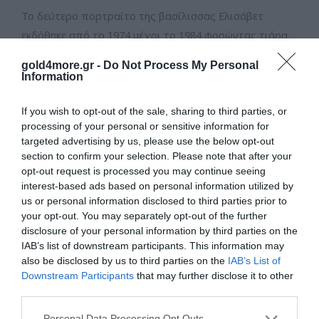
Το δεύτερο πορτραίτο της βασίλισσας Ελισάβετ
εκδόθηκε από το 1974 μέχρι το 1984 φορώντας τιάρα.
gold4more.gr -
Do Not Process My Personal
Information
If you wish to opt-out of the sale, sharing to third parties, or
processing of your personal or sensitive information for
targeted advertising by us, please use the below opt-out
section to confirm your selection. Please note that after your
opt-out request is processed you may continue seeing
interest-based ads based on personal information utilized by
us or personal information disclosed to third parties prior to
your opt-out. You may separately opt-out of the further
disclosure of your personal information by third parties on the
IAB’s list of downstream participants. This information may
also be disclosed by us to third parties on the
IAB’s List of
Από το 1985 έως το 1997 είχαμε το τρίτο πορτραίτο
Downstream Participants
that may further disclose it to other
third parties.
της βασίλισσας Ελισάβετ.
Please note that this website/app uses one or more Google
Personal Data Processing Opt Outs