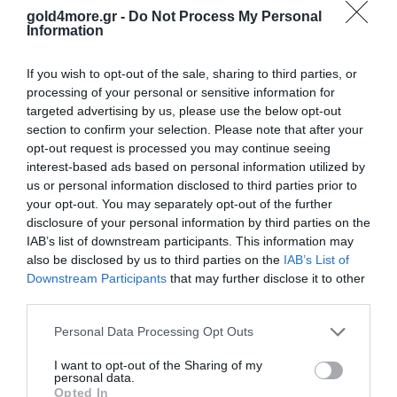
gold4more.gr -
Do Not Process My Personal
Information
If you wish to opt-out of the sale, sharing to third parties, or
processing of your personal or sensitive information for
targeted advertising by us, please use the below opt-out
section to confirm your selection. Please note that after your
opt-out request is processed you may continue seeing
interest-based ads based on personal information utilized by
us or personal information disclosed to third parties prior to
your opt-out. You may separately opt-out of the further
disclosure of your personal information by third parties on the
IAB’s list of downstream participants. This information may
Αγορά Ρολογιών – Πώληση μεταχειρισμένου
also be disclosed by us to third parties on the
IAB’s List of
Downstream Participants
that may further disclose it to other
ρολογιού
third parties.
Please note that this website/app uses one or more Google
Personal Data Processing Opt Outs
services and may gather and store information including but
not limited to your visit or usage behaviour. You may click to
I want to opt-out of the Sharing of my
personal data.
grant or deny consent to Google and its third-party tags to
Opted In