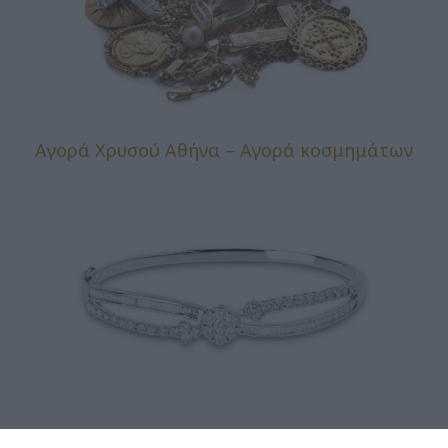
Αγορά Χρυσού Αθήνα – Αγορά κοσμημάτων
Πολύτιμοι Λίθοι – Διαμάντια