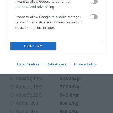
Αγορά Ασημιού – Ασημένια είδη
I want to allow Google to send me
personalized advertising.
I want to allow Google to enable storage
related to analytics like cookies on web or
device identifiers in apps.
Οι τιμές μας
CONFIRM
Αγορά Λίρας:
810
€
Data Deletion
Data Access
Privacy Policy
Χρυσός 9Κ:
34.00 €/gr
Χρυσός 14Κ:
60.00 €/gr
Χρυσός 18Κ:
77.50 €/gr
Χρυσός 22Κ:
94.5 €/gr
Ασήμι 800:
800 €/Kg
Ασήμι 925:
950 €/Kg